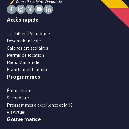
Suivez
Suivez
Suivez
Suivez
Suivez
Accès rapide
nous
nous
nous
nous
nous
sur
sur
sur
sur
sur
Travailler à Viamonde
Facebook
Instagram
X
Youtube
LinkedIn
Devenir bénévole
Calendriers scolaires
Permis de location
Radio Viamonde
Franchement famille
Programmes
Élémentaire
Secondaire
Programmes d'excellence et MHS
ViaVirtuel
Gouvernance