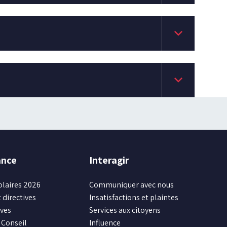
keyboard_arrow_down
keyboard_arrow_down
ance
Interagir
olaires 2026
Communiquer avec nous
 directives
Insatisfactions et plaintes
ives
Services aux citoyens
Conseil
Influence