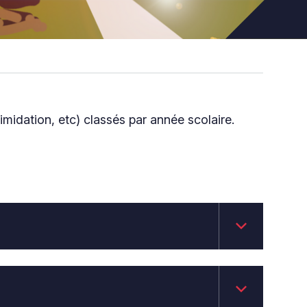
imidation, etc) classés par année scolaire.
keyboard_arrow_down
keyboard_arrow_down