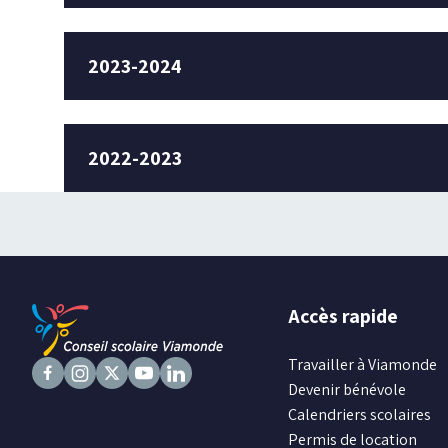
2023-2024
2022-2023
Accès rapide
Travailler à Viamonde
Devenir bénévole
Suivez
Suivez
Suivez
Suivez
Suivez
Calendriers scolaires
nous
nous
nous
nous
nous
Permis de location
sur
sur
sur
sur
sur