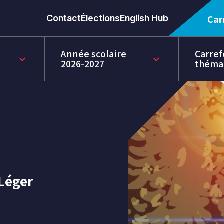
Contact
Élections
English Hub
Car
Année scolaire
Carref
keyboard_arrow_down
keyboard_arrow_down
2026-2027
théma
-Léger