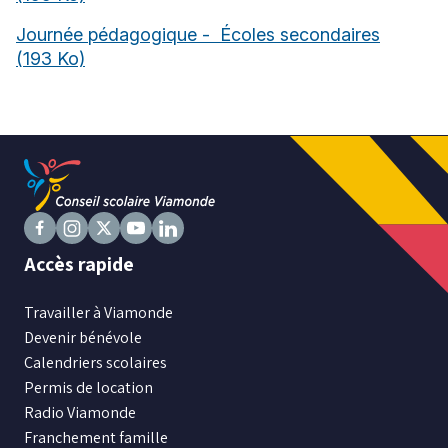
Journée pédagogique - Écoles secondaires
(193 Ko)
Niveau
Tous
Élémentaire
Secondaire
RECHERCHER
Suivez
Suivez
Suivez
Suivez
Suivez
Accès rapide
nous
nous
nous
nous
nous
sur
sur
sur
sur
sur
Travailler à Viamonde
Facebook
Instagram
X
Youtube
LinkedIn
Devenir bénévole
Calendriers scolaires
Permis de location
Radio Viamonde
Franchement famille