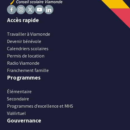
Suivez
Suivez
Suivez
Suivez
Suivez
Accès rapide
nous
nous
nous
nous
nous
sur
sur
sur
sur
sur
Travailler à Viamonde
Facebook
Instagram
X
Youtube
LinkedIn
Devenir bénévole
Calendriers scolaires
Permis de location
Radio Viamonde
Franchement famille
Programmes
Élémentaire
Secondaire
Programmes d'excellence et MHS
ViaVirtuel
Gouvernance