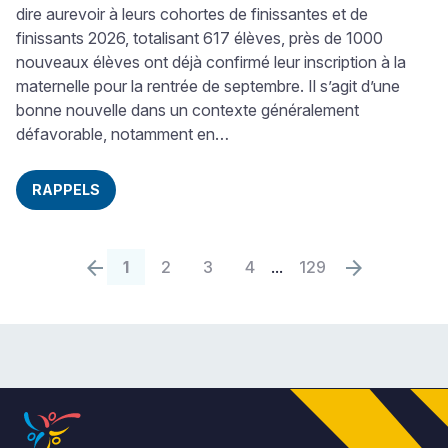
dire aurevoir à leurs cohortes de finissantes et de
finissants 2026, totalisant 617 élèves, près de 1000
nouveaux élèves ont déjà confirmé leur inscription à la
maternelle pour la rentrée de septembre. Il s’agit d’une
bonne nouvelle dans un contexte généralement
défavorable, notamment en…
RAPPELS
arrow_back
arrow_forward
Page
Page
Page
de
Page
de
Page
de
Page
de
...
Page
de
1
2
3
4
129
précédente
suivante
129
129
129
129
129