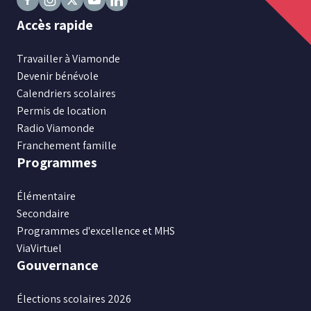
Suivez
Suivez
Suivez
Suivez
Suivez
Accès rapide
nous
nous
nous
nous
nous
sur
sur
sur
sur
sur
Travailler à Viamonde
Facebook
Instagram
X
Youtube
LinkedIn
Devenir bénévole
Calendriers scolaires
Permis de location
Radio Viamonde
Franchement famille
Programmes
Élémentaire
Secondaire
Programmes d'excellence et MHS
ViaVirtuel
Gouvernance
Élections scolaires 2026