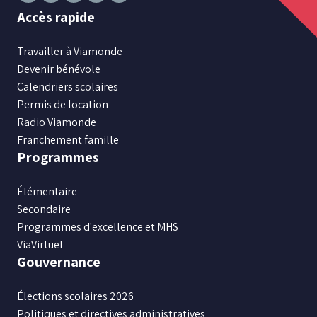
Suivez
Suivez
Suivez
Suivez
Suivez
Accès rapide
nous
nous
nous
nous
nous
sur
sur
sur
sur
sur
Travailler à Viamonde
Facebook
Instagram
X
Youtube
LinkedIn
Devenir bénévole
Calendriers scolaires
Permis de location
Radio Viamonde
Franchement famille
Programmes
Élémentaire
Secondaire
Programmes d'excellence et MHS
ViaVirtuel
Gouvernance
Élections scolaires 2026
Politiques et directives administratives