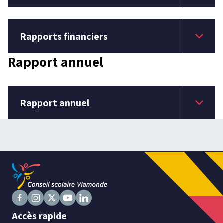
keyboard_arrow_down
Rapports financiers
Rapport annuel
keyboard_arrow_down
Rapport annuel
Suivez
Suivez
Suivez
Suivez
Suivez
Accès rapide
nous
nous
nous
nous
nous