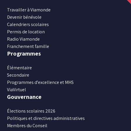
sur
sur
sur
sur
sur
Travailler à Viamonde
Facebook
Instagram
X
Youtube
LinkedIn
Devenir bénévole
Calendriers scolaires
Permis de location
Radio Viamonde
Franchement famille
Programmes
Élémentaire
Secondaire
Programmes d'excellence et MHS
ViaVirtuel
Gouvernance
Élections scolaires 2026
Politiques et directives administratives
Membres du Conseil